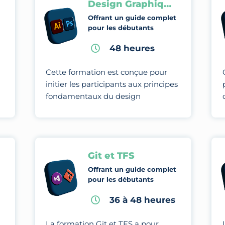
Design Graphique
Offrant un guide complet
pour les débutants
48 heures
Cette formation est conçue pour
initier les participants aux principes
fondamentaux du design
graphique et les amener à maîtriser
des techniques et des outils
avancés pour créer des visuels.
Git et TFS
Offrant un guide complet
pour les débutants
36 à 48 heures
La formation Git et TFS a pour