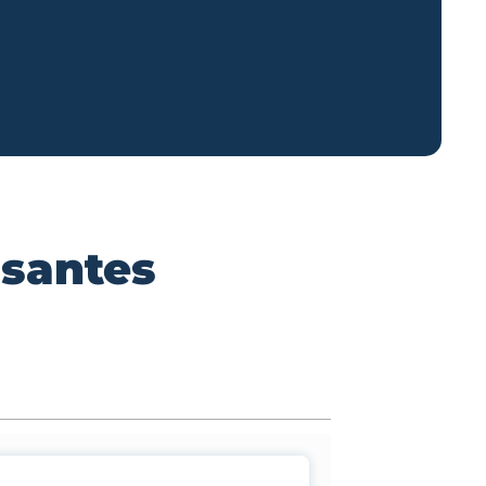
ssantes
n