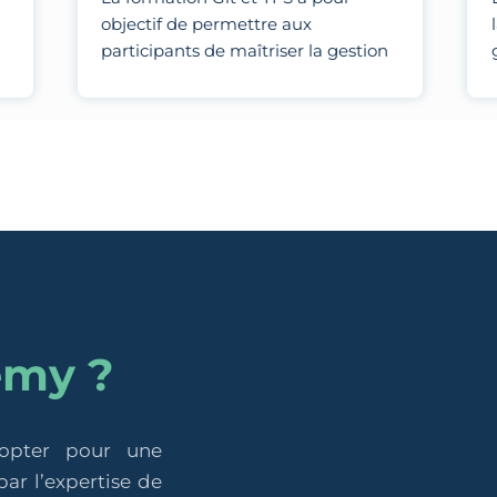
objectif de permettre aux
participants de maîtriser la gestion
des versions et la collaboration en
équipe en utilisant Git pour le
contrôle de version distribué et TFS
pour la gestion de projets, le suivi
des tâches et l'intégration continue.
emy ?
 opter pour une
ar l’expertise de