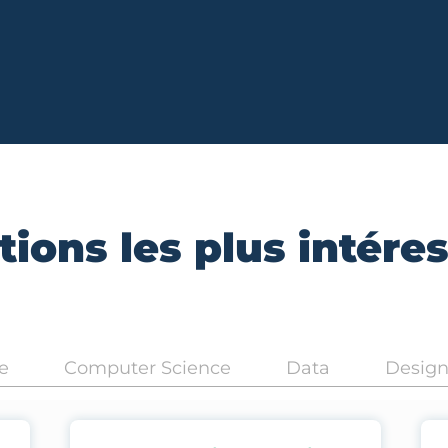
ions les plus intére
e
Computer Science
Data
Desig