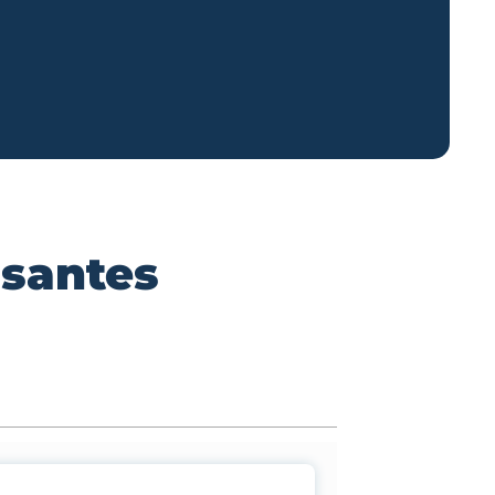
ssantes
n