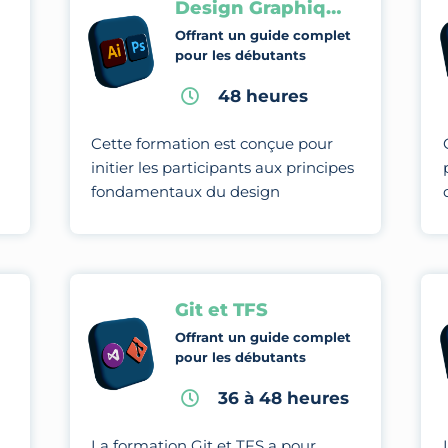
Design Graphique
Offrant un guide complet
pour les débutants
48 heures
Cette formation est conçue pour
initier les participants aux principes
fondamentaux du design
graphique et les amener à maîtriser
des techniques et des outils
avancés pour créer des visuels.
Git et TFS
Offrant un guide complet
pour les débutants
36 à 48 heures
La formation Git et TFS a pour