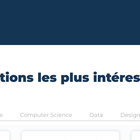
ions les plus intére
e
Computer Science
Data
Desig