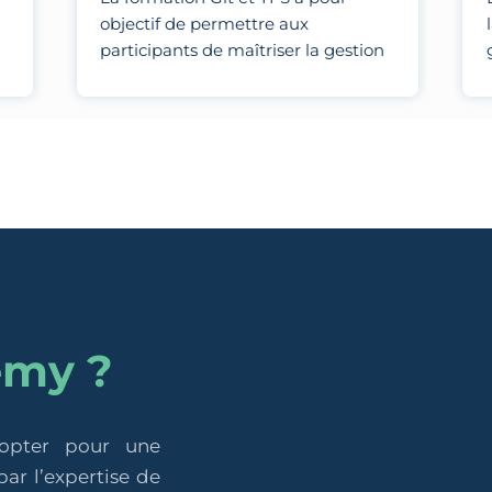
objectif de permettre aux
participants de maîtriser la gestion
des versions et la collaboration en
équipe en utilisant Git pour le
contrôle de version distribué et TFS
pour la gestion de projets, le suivi
des tâches et l'intégration continue.
emy ?
 opter pour une
ar l’expertise de