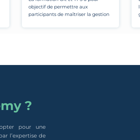
objectif de permettre aux
participants de maîtriser la gestion
des versions et la collaboration en
équipe en utilisant Git pour le
contrôle de version distribué et TFS
pour la gestion de projets, le suivi
des tâches et l'intégration continue.
emy ?
 opter pour une
ar l’expertise de