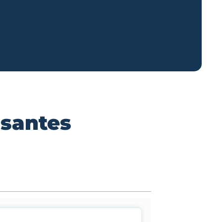
ssantes
n