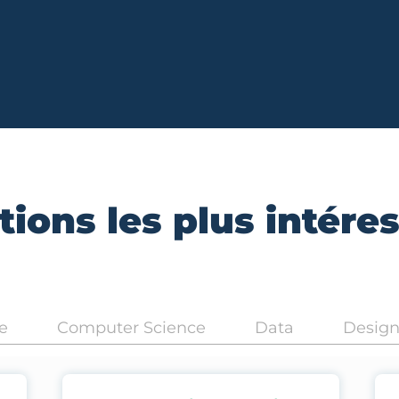
ions les plus intére
e
Computer Science
Data
Desig