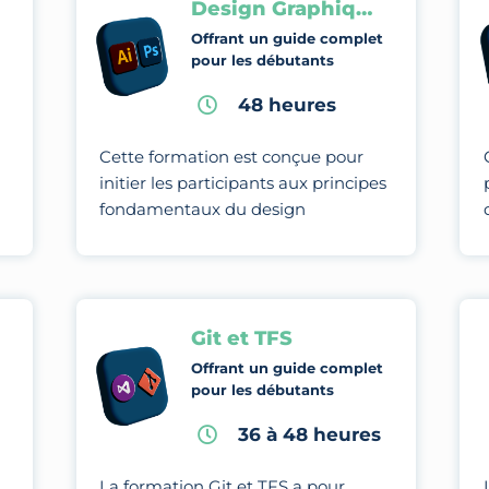
Design Graphique
Offrant un guide complet
pour les débutants
48 heures
Cette formation est conçue pour
initier les participants aux principes
fondamentaux du design
graphique et les amener à maîtriser
des techniques et des outils
avancés pour créer des visuels.
Git et TFS
Offrant un guide complet
pour les débutants
36 à 48 heures
La formation Git et TFS a pour