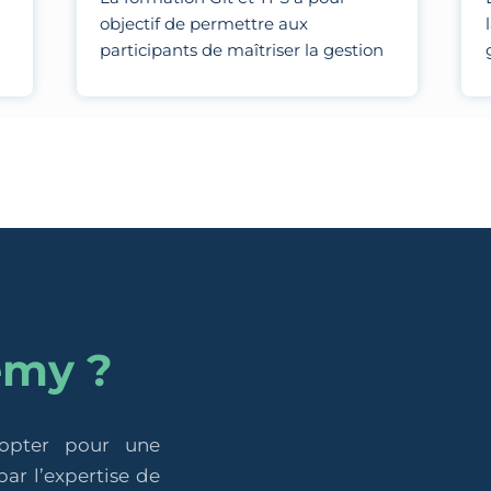
objectif de permettre aux
participants de maîtriser la gestion
des versions et la collaboration en
équipe en utilisant Git pour le
contrôle de version distribué et TFS
pour la gestion de projets, le suivi
des tâches et l'intégration continue.
emy ?
 opter pour une
ar l’expertise de