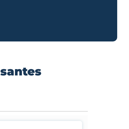
ssantes
n