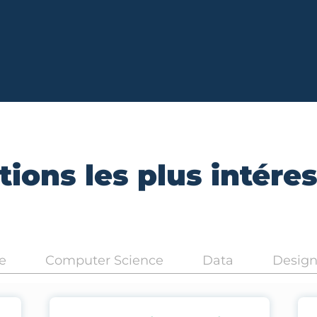
ions les plus intére
e
Computer Science
Data
Desig