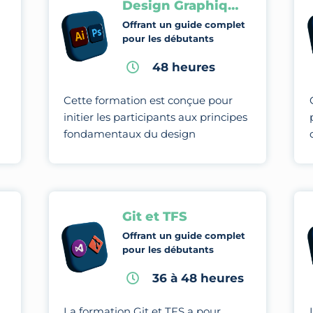
Design Graphique
Offrant un guide complet
pour les débutants
48 heures
Cette formation est conçue pour
initier les participants aux principes
fondamentaux du design
graphique et les amener à maîtriser
des techniques et des outils
avancés pour créer des visuels.
Git et TFS
Offrant un guide complet
pour les débutants
36 à 48 heures
La formation Git et TFS a pour