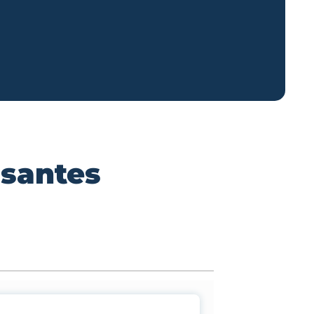
ssantes
n