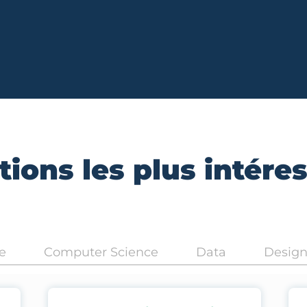
ions les plus intére
e
Computer Science
Data
Desig