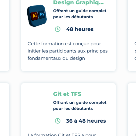
Design Graphique
Offrant un guide complet
pour les débutants
48 heures
Cette formation est conçue pour
initier les participants aux principes
fondamentaux du design
graphique et les amener à maîtriser
des techniques et des outils
avancés pour créer des visuels.
Git et TFS
Offrant un guide complet
pour les débutants
36 à 48 heures
La formation Git et TFS a pour