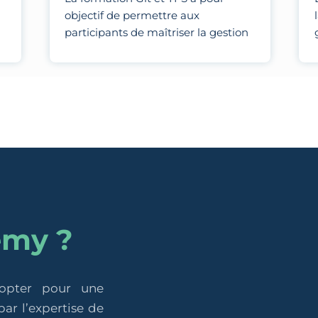
objectif de permettre aux
participants de maîtriser la gestion
des versions et la collaboration en
équipe en utilisant Git pour le
contrôle de version distribué et TFS
pour la gestion de projets, le suivi
des tâches et l'intégration continue.
emy ?
 opter pour une
ar l’expertise de