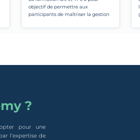
objectif de permettre aux
participants de maîtriser la gestion
des versions et la collaboration en
équipe en utilisant Git pour le
contrôle de version distribué et TFS
pour la gestion de projets, le suivi
des tâches et l'intégration continue.
emy ?
 opter pour une
ar l’expertise de