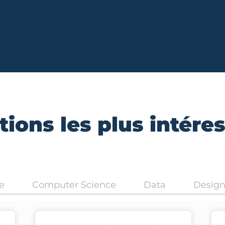
ions les plus intére
e
Computer Science
Data
Desig