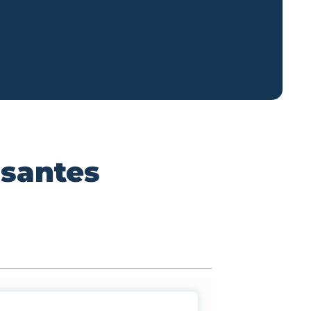
ssantes
n