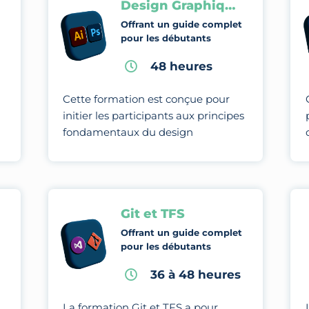
Design Graphique
Offrant un guide complet
pour les débutants
48 heures
Cette formation est conçue pour
initier les participants aux principes
fondamentaux du design
graphique et les amener à maîtriser
des techniques et des outils
avancés pour créer des visuels.
Git et TFS
Offrant un guide complet
pour les débutants
36 à 48 heures
La formation Git et TFS a pour